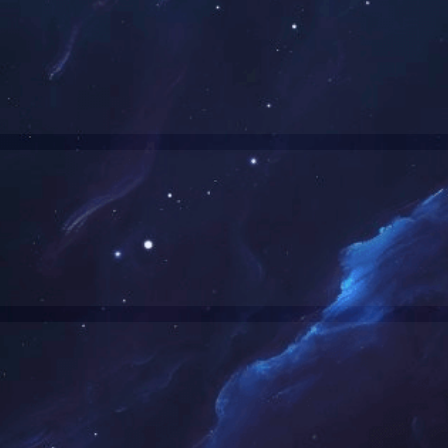
“人才发展”为理念，持续改善和创新人才引进、培养，建立成
养、高专业素质、持续的学习能力、服务企业发展。
立了完备的职业发展双通道管理机制。